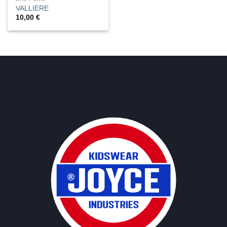
VALLIERE
10,00
€