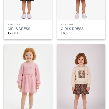
BABY GIRL
BABY GIRL
GIRLS DRESS
GIRLS DRESS
17,00
€
16,00
€