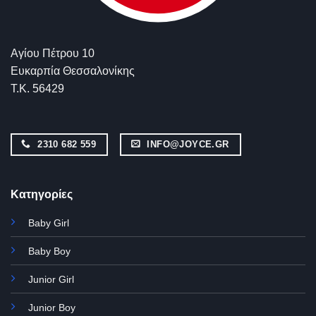
Αγίου Πέτρου 10
Ευκαρπία Θεσσαλονίκης
Τ.Κ. 56429
2310 682 559
INFO@JOYCE.GR
Κατηγορίες
Baby Girl
Baby Boy
Junior Girl
Junior Boy